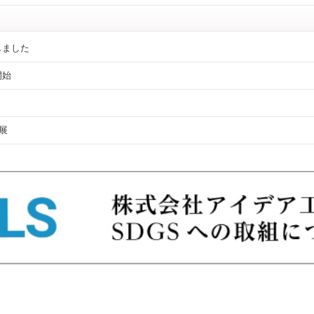
しました
開始
展